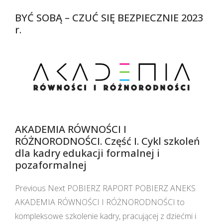
BYĆ SOBĄ – CZUĆ SIĘ BEZPIECZNIE 2023
r.
AKADEMIA RÓWNOŚCI I
RÓŻNORODNOŚCI. Część I. Cykl szkoleń
dla kadry edukacji formalnej i
pozaformalnej
Previous Next POBIERZ RAPORT POBIERZ ANEKS
AKADEMIA RÓWNOŚCI I RÓŻNORODNOŚCI to
kompleksowe szkolenie kadry, pracującej z dziećmi i